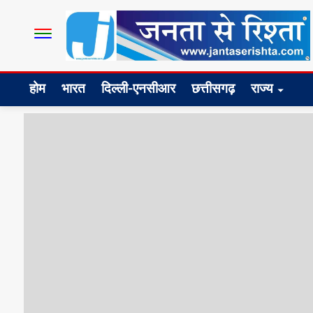
होम
भारत
दिल्ली-एनसीआर
छत्तीसगढ़
राज्य