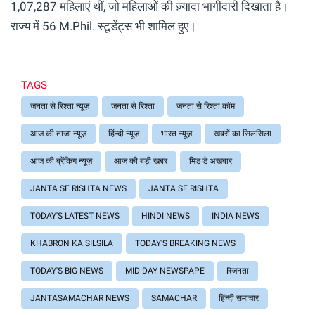
1,07,287 महिलाएं थीं, जो महिलाओं की ज़्यादा भागीदारी दिखाता है।
राज्य में 56 M.Phil. स्टूडेंट्स भी शामिल हुए।
TAGS
जनता से रिश्ता न्यूज़
जनता से रिश्ता
जनता से रिश्ता.कॉम
आज की ताजा न्यूज़
हिंन्दी न्यूज़
भारत न्यूज़
खबरों का सिलसिला
आज की ब्रेंकिग न्यूज़
आज की बड़ी खबर
मिड डे अख़बार
JANTA SE RISHTA NEWS
JANTA SE RISHTA
TODAY'S LATEST NEWS
HINDI NEWS
INDIA NEWS
KHABRON KA SILSILA
TODAY'S BREAKING NEWS
TODAY'S BIG NEWS
MID DAY NEWSPAPE
Rजनता
JANTASAMACHAR NEWS
SAMACHAR
हिंन्दी समाचार