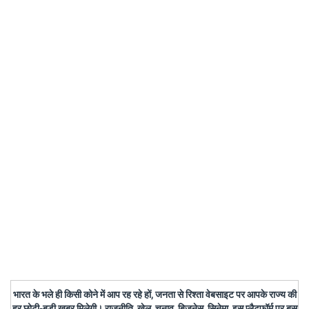
भारत के भले ही किसी कोने में आप रह रहे हों, जनता से रिश्ता वेबसाइट पर आपके राज्य की
हर छोटी-बड़ी खबर मिलेगी। राजनीति, खेल, चुनाव, बिजनेस, सिनेमा, इस प्लैटफॉर्म पर बस