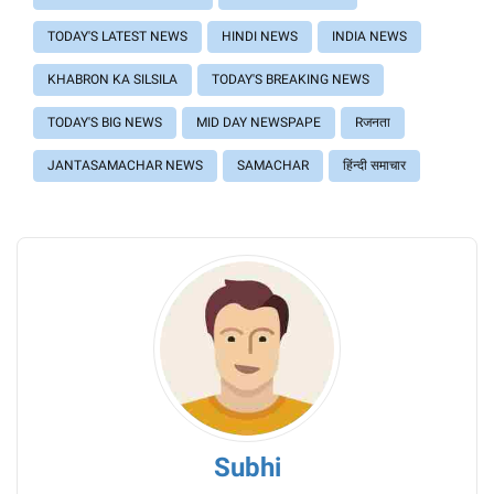
TODAY'S LATEST NEWS
HINDI NEWS
INDIA NEWS
KHABRON KA SILSILA
TODAY'S BREAKING NEWS
TODAY'S BIG NEWS
MID DAY NEWSPAPE
Rजनता
JANTASAMACHAR NEWS
SAMACHAR
हिंन्दी समाचार
Subhi