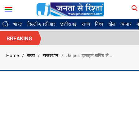
भारत
दिल्ली-एनसीआर
छत्तीसगढ़
राज्य
विश्व
खेल
व्यापार
म
BREAKING
Home
राज्य
राजस्थान
Jaipur: झमाझम बारिश से...
/
/
/