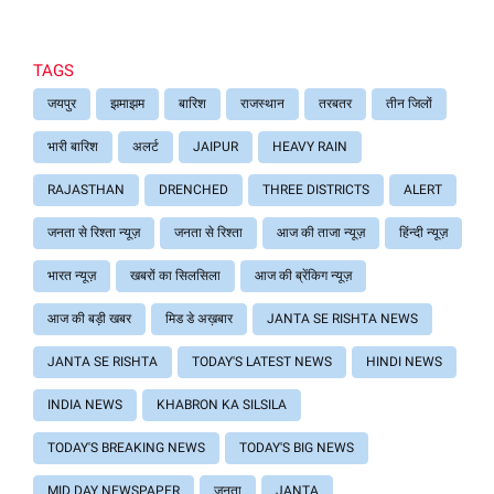
TAGS
जयपुर
झमाझम
बारिश
राजस्थान
तरबतर
तीन जिलों
भारी बारिश
अलर्ट
JAIPUR
HEAVY RAIN
RAJASTHAN
DRENCHED
THREE DISTRICTS
ALERT
जनता से रिश्ता न्यूज़
जनता से रिश्ता
आज की ताजा न्यूज़
हिंन्दी न्यूज़
भारत न्यूज़
खबरों का सिलसिला
आज की ब्रेंकिग न्यूज़
आज की बड़ी खबर
मिड डे अख़बार
JANTA SE RISHTA NEWS
JANTA SE RISHTA
TODAY'S LATEST NEWS
HINDI NEWS
INDIA NEWS
KHABRON KA SILSILA
TODAY'S BREAKING NEWS
TODAY'S BIG NEWS
MID DAY NEWSPAPER
जनता
JANTA