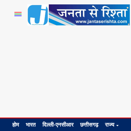
होम
भारत
दिल्ली-एनसीआर
छत्तीसगढ़
राज्य