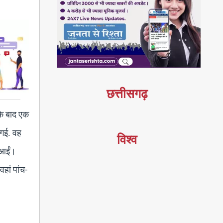
छत्तीसगढ़
 के बाद एक
 गई. वह
विश्व
ं आईं।
हां पांच-