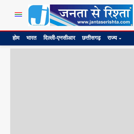
होम
भारत
दिल्ली-एनसीआर
छत्तीसगढ़
राज्य