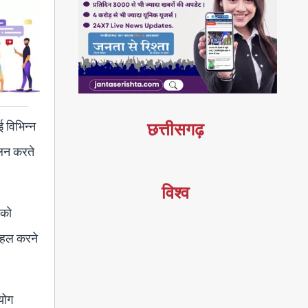
ई विभिन्न
छत्तीसगढ़
ालन करते
विश्व
 को
ो हल करने
योग