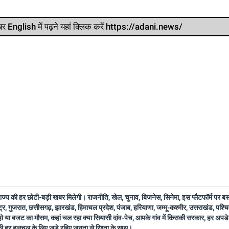
र खबर English में पढ़ने यहां क्लिक करें https://adani.news/
 राज्य की हर छोटी-बड़ी खबर मिलेगी। राजनीति, खेल, चुनाव, बिजनेस, सिनेमा, इस प्लैटफॉर्म पर 
ष्ट्र, गुजरात, छत्तीसगढ़, झारखंड, हिमाचल प्रदेश, पंजाब, हरियाणा, जम्मू-कश्मीर, उत्तराखंड, पश्
 हो या बजट का मौसम, कहां चल रहा क्या सियासी दांव-पेच, आपके गांव में किसकी सरकार, हर अप
 की हर हलचल के लिए जुड़े रहिए जनता से रिश्ता के साथ।