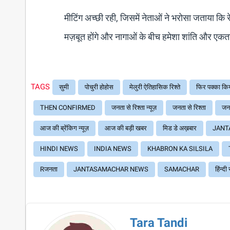
मीटिंग अच्छी रही, जिसमें नेताओं ने भरोसा जताया कि 
मज़बूत होंगे और नागाओं के बीच हमेशा शांति और एकत
TAGS
सुमी
पोचुरी होहोस
मेलुरी ऐतिहासिक रिश्ते
फिर पक्का कि
THEN CONFIRMED
जनता से रिश्ता न्यूज़
जनता से रिश्ता
जनत
आज की ब्रेंकिग न्यूज़
आज की बड़ी खबर
मिड डे अख़बार
JANT
HINDI NEWS
INDIA NEWS
KHABRON KA SILSILA
Rजनता
JANTASAMACHAR NEWS
SAMACHAR
हिंन्द
Tara Tandi