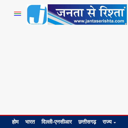
होम
भारत
दिल्ली-एनसीआर
छत्तीसगढ़
राज्य