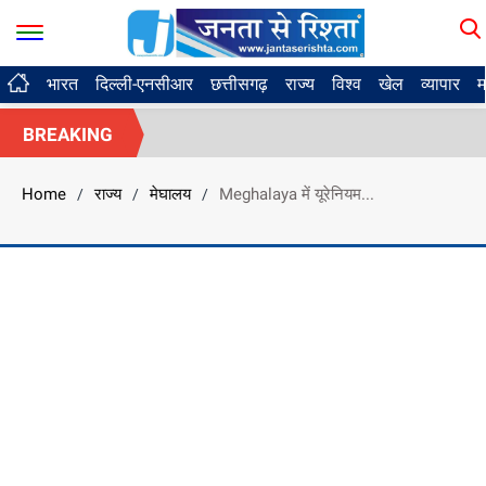
भारत
दिल्ली-एनसीआर
छत्तीसगढ़
राज्य
विश्व
खेल
व्यापार
म
BREAKING
Home
राज्य
मेघालय
Meghalaya में यूरेनियम...
/
/
/