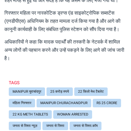
शहर मोरेह से हुई थी और संदेह है कि यह असम के लिए भेजा गया था।
गिरफ्तार महिला पर नारकोटिक ड्रग्स एंड साइकोट्रोपिक सब्सटेंस
(एनडीपीएस) अधिनियम के तहत मामला दर्ज किया गया है और आगे की
कानूनी कार्यवाही के लिए संबंधित पुलिस स्टेशन को सौंप दिया गया है।
अधिकारियों ने कहा कि मादक पदार्थों की तस्करी के नेटवर्क में शामिल
अन्य लोगों की पहचान करने और उन्हें पकड़ने के लिए आगे की जांच जारी
है।
TAGS
MANIPUR चुराचांदपुर
25 करोड़ रुपये
22 किलो मेथ टैबलेट
महिला गिरफ्तार
MANIPUR CHURACHANDPUR
RS 25 CRORE
22 KG METH TABLETS
WOMAN ARRESTED
जनता से रिश्ता न्यूज़
जनता से रिश्ता
जनता से रिश्ता.कॉम