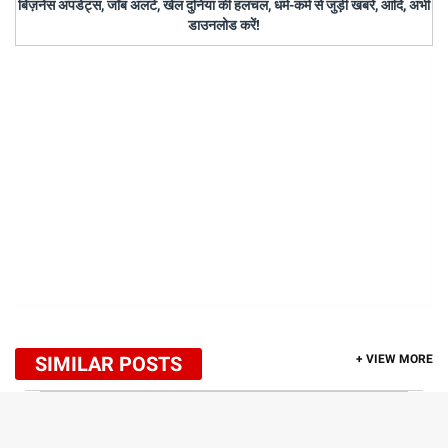
बिज़नेस अपडेट्स, जॉब अलर्ट, खेल दुनिया की हलचल, धर्म-कर्म से जुड़ी खबरें, आदि, अभी
डाउनलोड करें!
SIMILAR POSTS
+ VIEW MORE