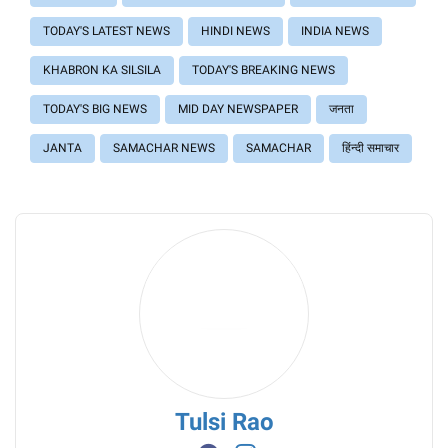
TODAY'S LATEST NEWS
HINDI NEWS
INDIA NEWS
KHABRON KA SILSILA
TODAY'S BREAKING NEWS
TODAY'S BIG NEWS
MID DAY NEWSPAPER
जनता
JANTA
SAMACHAR NEWS
SAMACHAR
हिंन्दी समाचार
Tulsi Rao