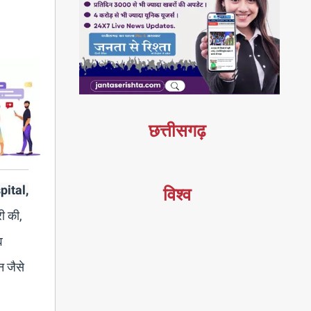
छत्तीसगढ़
pital,
विश्व
री की,
व
न जैसे