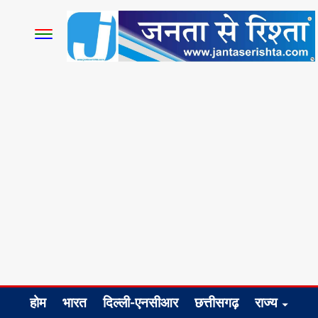
होम
भारत
दिल्ली-एनसीआर
छत्तीसगढ़
राज्य