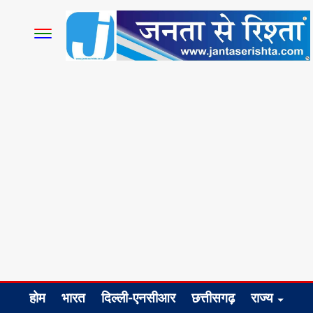
होम
भारत
दिल्ली-एनसीआर
छत्तीसगढ़
राज्य