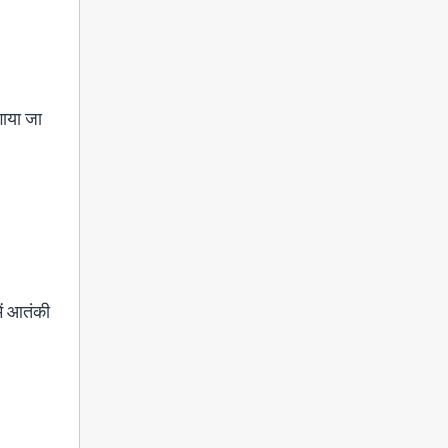
गाया जा
।
ें आतंकी