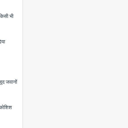
 किसी भी
िया
जूद जवानों
ी कोशिश