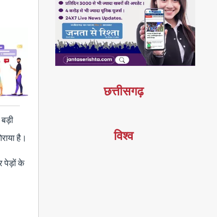
छत्तीसगढ़
 बड़ी
विश्व
िराया है।
ेड़ों के