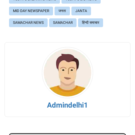
MID DAY NEWSPAPER
जनता
JANTA
SAMACHAR NEWS
SAMACHAR
हिंन्दी समाचार
Admindelhi1