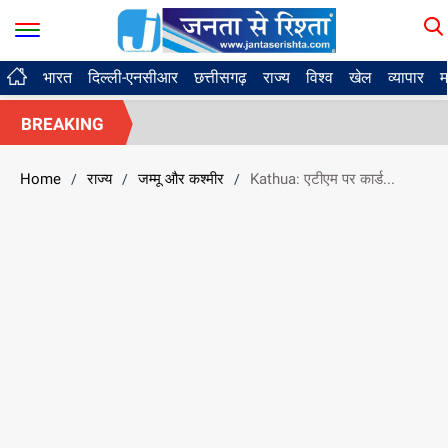
भारत
दिल्ली-एनसीआर
छत्तीसगढ़
राज्य
विश्व
खेल
व्यापार
म
BREAKING
Home
राज्य
जम्मू और कश्मीर
Kathua: एटीएम पर कार्ड...
/
/
/