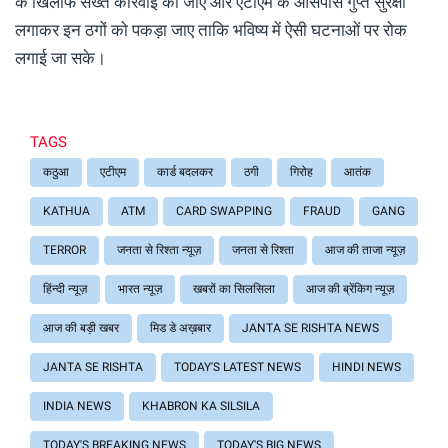
के खिलाफ सख्त कार्रवाई की जाए और एटीएम के आसपास गुप्त सुरक्षा
लगाकर इन ठगों को पकड़ा जाए ताकि भविष्य में ऐसी घटनाओं पर रोक
लगाई जा सके।
TAGS
कठुआ
एटीएम
कार्ड बदलकर
ठगी
गिरोह
आतंक
KATHUA
ATM
CARD SWAPPING
FRAUD
GANG
TERROR
जनता से रिश्ता न्यूज़
जनता से रिश्ता
आज की ताजा न्यूज़
हिंन्दी न्यूज़
भारत न्यूज़
खबरों का सिलसिला
आज की ब्रेंकिग न्यूज़
आज की बड़ी खबर
मिड डे अख़बार
JANTA SE RISHTA NEWS
JANTA SE RISHTA
TODAY'S LATEST NEWS
HINDI NEWS
INDIA NEWS
KHABRON KA SILSILA
TODAY'S BREAKING NEWS
TODAY'S BIG NEWS