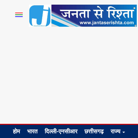
होम
भारत
दिल्ली-एनसीआर
छत्तीसगढ़
राज्य