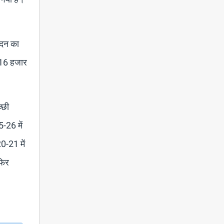
ादन का
ख 16 हजार
्छी
5-26 में
0-21 में
फिर