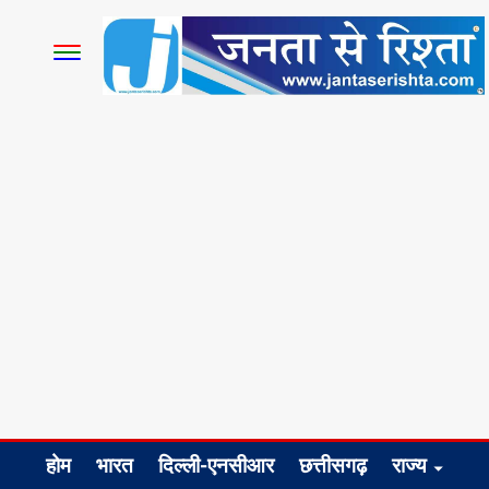
होम
भारत
दिल्ली-एनसीआर
छत्तीसगढ़
राज्य