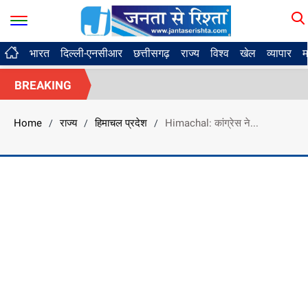
भारत
दिल्ली-एनसीआर
छत्तीसगढ़
राज्य
विश्व
खेल
व्यापार
म
BREAKING
Home
राज्य
हिमाचल प्रदेश
Himachal: कांग्रेस ने...
/
/
/