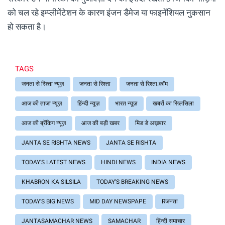
को चल रहे इम्प्लीमेंटेशन के कारण इंजन डैमेज या फाइनेंशियल नुकसान
हो सकता है।
TAGS
जनता से रिश्ता न्यूज़
जनता से रिश्ता
जनता से रिश्ता.कॉम
आज की ताजा न्यूज़
हिंन्दी न्यूज़
भारत न्यूज़
खबरों का सिलसिला
आज की ब्रेंकिग न्यूज़
आज की बड़ी खबर
मिड डे अख़बार
JANTA SE RISHTA NEWS
JANTA SE RISHTA
TODAY'S LATEST NEWS
HINDI NEWS
INDIA NEWS
KHABRON KA SILSILA
TODAY'S BREAKING NEWS
TODAY'S BIG NEWS
MID DAY NEWSPAPE
Rजनता
JANTASAMACHAR NEWS
SAMACHAR
हिंन्दी समाचार