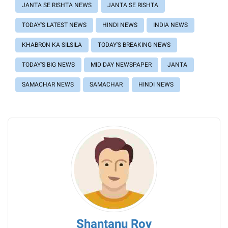
JANTA SE RISHTA NEWS
JANTA SE RISHTA
TODAY'S LATEST NEWS
HINDI NEWS
INDIA NEWS
KHABRON KA SILSILA
TODAY'S BREAKING NEWS
TODAY'S BIG NEWS
MID DAY NEWSPAPER
JANTA
SAMACHAR NEWS
SAMACHAR
HINDI NEWS
Shantanu Roy