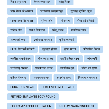
बिश्रामपुर थाना
केशव नगर घटना
घरेलू विवाद
जहर सेवन की आशंका
छत्तीसगढ़ क्राइम न्यूज
सूरजपुर ब्रेकिंग न्यूज
भारत यादव मौत मामला
पुलिस जांच
मर्ग कायम
पोस्टमार्टम रिपोर्ट
संदिग्ध मौत
गांव में मिला शव
घरेलू कलह
मानसिक तनाव
आत्मघाती कदम
छत्तीसगढ़ समाचार
पुलिस कार्रवाई
SECL रिटायर्ड कर्मचारी
सूरजपुर पुलिस
दुखद घटना
परिवारिक विवाद
जहरीला पदार्थ सेवन
मौत का मामला
ग्रामीण क्षेत्र घटना
जांच जारी
छत्तीसगढ़ अपडेट
भावनात्मक तनाव
सामाजिक मुद्दा
जीवन की सुरक्षा
परिवार में संवाद
अपराध समाचार
स्थानीय खबर
बिश्रामपुर समाचार
SURAJPUR NEWS
SECL EMPLOYEE DEATH
RETIRED EMPLOYEE BODY FOUND
BISHRAMPUR POLICE STATION
KESHAV NAGAR INCIDENT