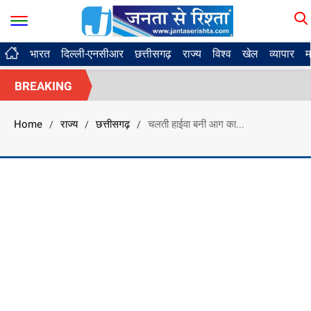
भारत
दिल्ली-एनसीआर
छत्तीसगढ़
राज्य
विश्व
खेल
व्यापार
म
BREAKING
Home
राज्य
छत्तीसगढ़
चलती हाईवा बनी आग का...
/
/
/