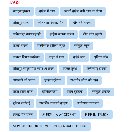
TAGS
सरगुजा हादसा
हाईवा में आग
चलती हाईवा बनी आग का गोला
सीतापुर थाना
सोनतराई देवगढ़ मोड़
NH-43 हादसा
अंबिकापुर रायगढ़ हाईवे
हाईवा चालक घायल
तीन लोग झुलसे
सड़क हादसा
छत्तीसगढ़ ब्रेकिंग न्यूज
सरगुजा न्यूज
दमकल विभाग कार्रवाई
वाहन में आग
हाईवे जाम
पुलिस जांच
सीतापुर सामुदायिक स्वास्थ्य केंद्र
सड़क सुरक्षा
छत्तीसगढ़ हादसा
आगजनी की घटना
हाईवा दुर्घटना
स्थानीय लोगों की मदद
राहत बचाव कार्य
ट्रैफिक जाम
वाहन दुर्घटना
सरगुजा अपडेट
पुलिस कार्रवाई
राष्ट्रीय राजमार्ग हादसा
छत्तीसगढ़ समाचार
देवगढ़ मोड़ घटना
SURGUJA ACCIDENT
FIRE IN TRUCK
MOVING TRUCK TURNED INTO A BALL OF FIRE