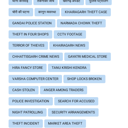
थाना कार्रवाई
तकनीकी जांच
खैरागढ़ अपडेट
पुलिस पेट्रोलिंग
चोरी की घटना
कानून व्यवस्था
KHAIRAGARH THEFT CASE
GANDAI POLICE STATION
NARMADA CHOWK THEFT
THEFT IN FOUR SHOPS
CCTV FOOTAGE
TERROR OF THIEVES
KHAIRAGARH NEWS
CHHATTISGARH CRIME NEWS
GAYATRI MEDICAL STORE
HIRA FANCY STORE
TANU KRISHI KENDRA
VARSHA COMPUTER CENTER
SHOP LOCKS BROKEN
CASH STOLEN
ANGER AMONG TRADERS
POLICE INVESTIGATION
SEARCH FOR ACCUSED
NIGHT PATROLLING
SECURITY ARRANGEMENTS
THEFT INCIDENT
MARKET AREA THEFT