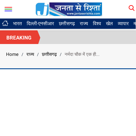
भारत
दिल्ली-एनसीआर
छत्तीसगढ़
राज्य
विश्व
खेल
व्यापार
म
BREAKING
Home
राज्य
छत्तीसगढ़
नर्मदा चौक में एक ही...
/
/
/