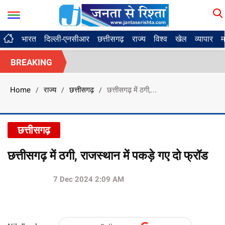
भारत
दिल्ली-एनसीआर
छत्तीसगढ़
राज्य
विश्व
खेल
व्यापार
म
BREAKING
Home
राज्य
छत्तीसगढ़
छत्तीसगढ़ में ठगी,...
/
/
/
छत्तीसगढ़
छत्तीसगढ़ में ठगी, राजस्थान में पकड़े गए दो फ्रॉड
7 Dec 2024 2:09 AM