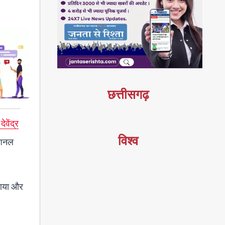
छत्तीसगढ़
देवेंद्र
विश्व
मोशनल
ठाया और