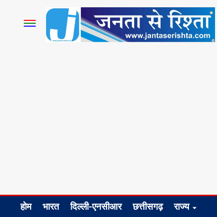
होम
भारत
दिल्ली-एनसीआर
छत्तीसगढ़
राज्य