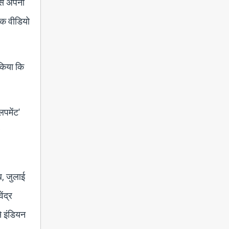
वीस अपनी
लीक वीडियो
 किया कि
लपमेंट'
र
ब, जुलाई
ंद्र
े इंडियन