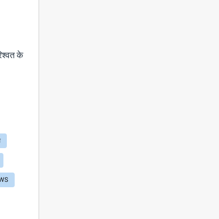
िश्वत के
"
ज़
EWS