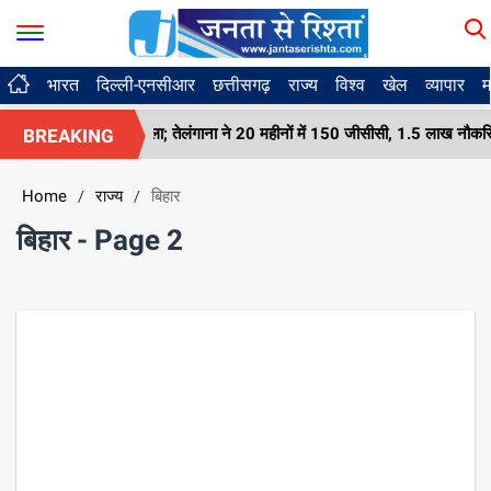
भारत
दिल्ली-एनसीआर
छत्तीसगढ़
राज्य
विश्व
खेल
व्यापार
म
ीसीसी खोला; तेलंगाना ने 20 महीनों में 150 जीसीसी, 1.5 लाख नौकरियां दर्ज कीं
BREAKING
Home
राज्य
बिहार
/
/
बिहार - Page 2