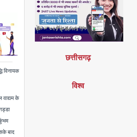
छत्तीसगढ़
द्धि विनायक
विश्व
ल वाद्यम के
गड्डा
कुंभम
िसके बाद