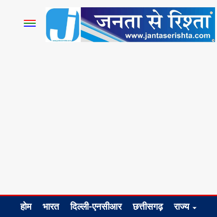
होम
भारत
दिल्ली-एनसीआर
छत्तीसगढ़
राज्य