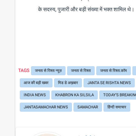
के सदस्य, पुजारी और बड़ी संख्या में भक्त शामिल थे।
TAGS
जनता से रिश्ता न्यूज़
जनता से रिश्ता
जनता से रिश्ता.कॉम
आज की बड़ी खबर
मिड डे अख़बार
JANTA SE RISHTA NEWS
INDIA NEWS
KHABRON KA SILSILA
TODAY'S BREAKI
JANTASAMACHAR NEWS
SAMACHAR
हिंन्दी समाचार