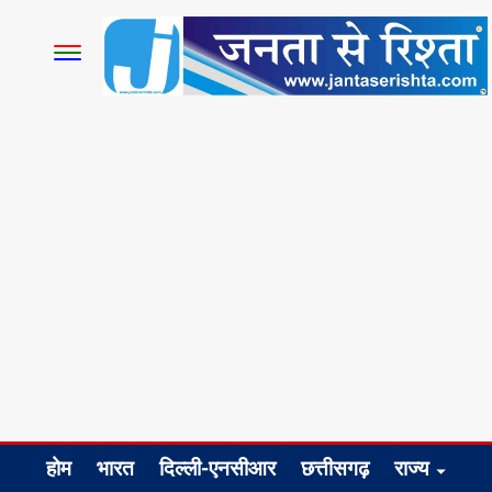
होम
भारत
दिल्ली-एनसीआर
छत्तीसगढ़
राज्य