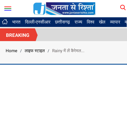
भारत
दिल्ली-एनसीआर
छत्तीसगढ़
राज्य
विश्व
खेल
व्यापार
म
BREAKING
Home
लाइफ स्टाइल
Rainy में लें कैरेमल...
/
/