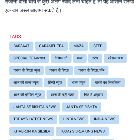
रोजाना वाली चाय से कुछ अलग स्वाद लेना चाहते हैं, तो यह आसान रेसिपी
एक बार जरूर आजमा सकते हैं।
TAGS
BARSAAT
CARAMEL TEA
MAZA
STEP
SPECIAL TEAबरसात
कैरेमल टी
मजा
स्टेप
स्पेशल चाय
जनता से रिश्ता न्यूज़
जनता से रिश्ता
जनता से रिश्ता.कॉम
आज की ताजा न्यूज़
हिंन्दी न्यूज़
भारत न्यूज़
खबरों का सिलसिला
आज की ब्रेंकिग न्यूज़
आज की बड़ी खबर
मिड डे अख़बार
JANTA SE RISHTA NEWS
JANTA SE RISHTA
TODAY'S LATEST NEWS
HINDI NEWS
INDIA NEWS
KHABRON KA SILSILA
TODAY'S BREAKING NEWS