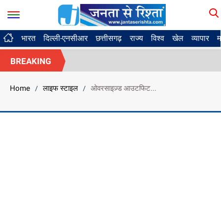
भारत
दिल्ली-एनसीआर
छत्तीसगढ़
राज्य
विश्व
खेल
व्यापार
म
BREAKING
Home
लाइफ स्टाइल
ओवरसाइज़्ड आउटफिट...
/
/