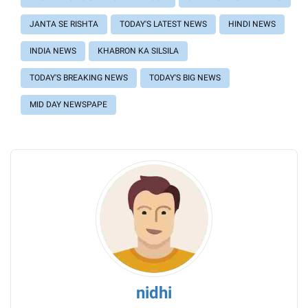
JANTA SE RISHTA
TODAY'S LATEST NEWS
HINDI NEWS
INDIA NEWS
KHABRON KA SILSILA
TODAY'S BREAKING NEWS
TODAY'S BIG NEWS
MID DAY NEWSPAPE
nidhi