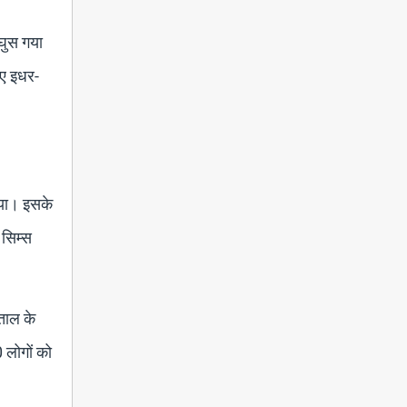
 घुस गया
िए इधर-
लिया। इसके
 सिम्स
पताल के
 लोगों को