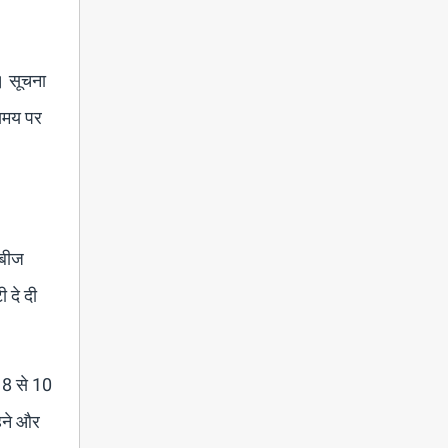
। सूचना
 समय पर
ेबीज
 दे दी
न 8 से 10
रहने और