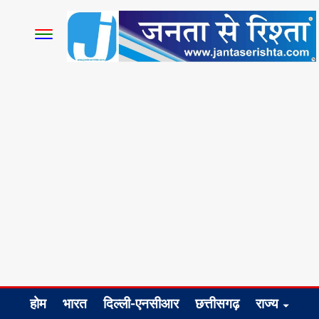
होम
भारत
दिल्ली-एनसीआर
छत्तीसगढ़
राज्य