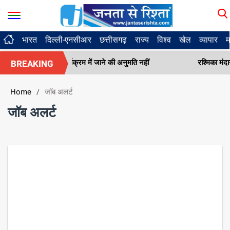
भारत
दिल्ली-एनसीआर
छत्तीसगढ़
राज्य
विश्व
खेल
व्यापार
म
ारिवारिक कार्यक्रम में जाने की अनुमति नहीं
रश्मिका मंदाना का सिंपल
BREAKING
Home
जॉब अलर्ट
/
जॉब अलर्ट