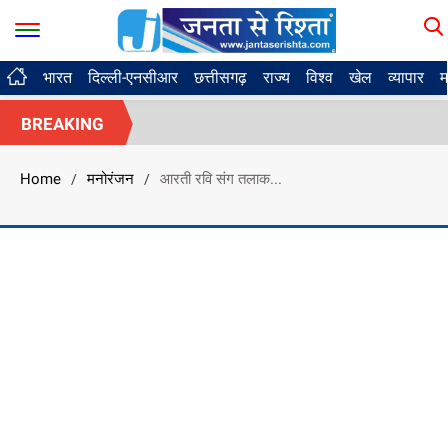
भारत
दिल्ली-एनसीआर
छत्तीसगढ़
राज्य
विश्व
खेल
व्यापार
म
BREAKING
Home
मनोरंजन
आरती रवि संग तलाक...
/
/