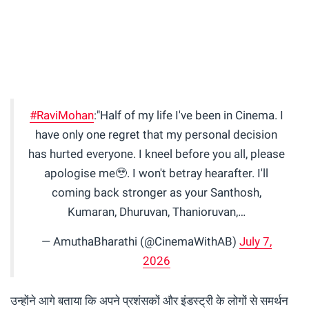
#RaviMohan
:"Half of my life I've been in Cinema. I
have only one regret that my personal decision
has hurted everyone. I kneel before you all, please
apologise me🥹. I won't betray hearafter. I'll
coming back stronger as your Santhosh,
Kumaran, Dhuruvan, Thanioruvan,…
— AmuthaBharathi (@CinemaWithAB)
July 7,
2026
उन्होंने आगे बताया कि अपने प्रशंसकों और इंडस्ट्री के लोगों से समर्थन