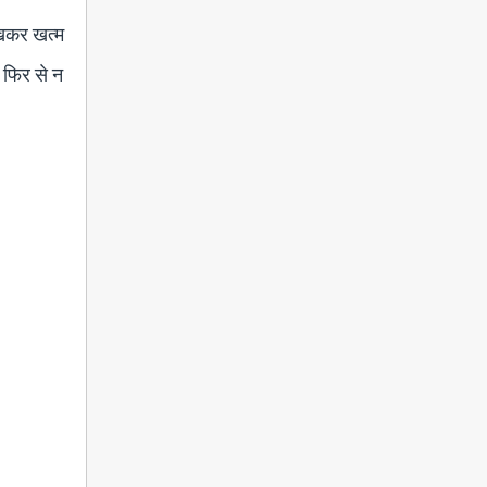
लिखकर खत्म
म फिर से न