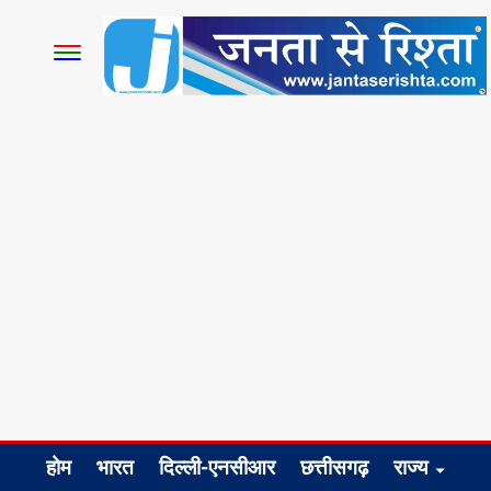
होम
भारत
दिल्ली-एनसीआर
छत्तीसगढ़
राज्य