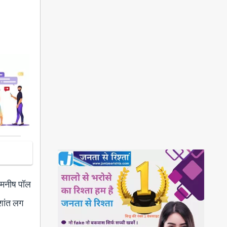
र मनीष पॉल
 शांत लग