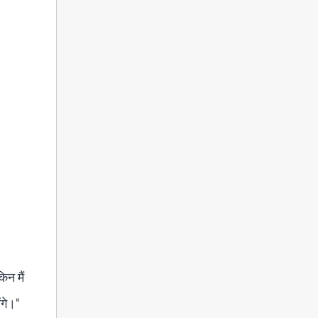
िन मैं
ंगे।"