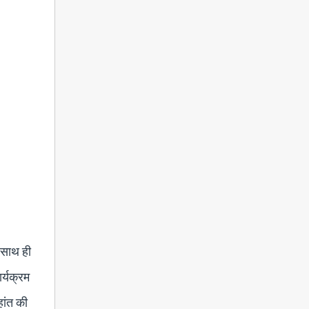
, साथ ही
र्यक्रम
हांत की