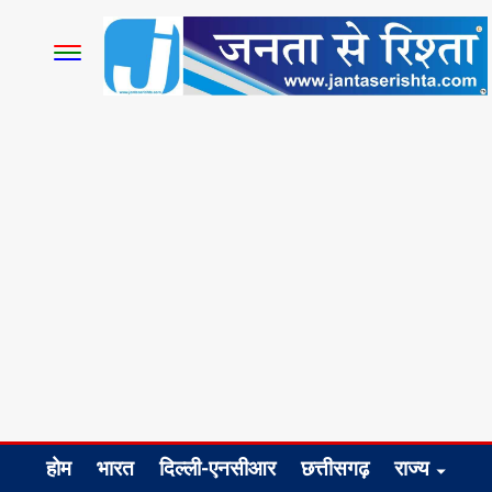
होम
भारत
दिल्ली-एनसीआर
छत्तीसगढ़
राज्य