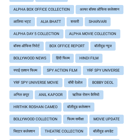
ALPHA BOX OFFICE COLLECTION
अल्फा बॉक्स ऑफिस कलेक्शन
आलिया भट्ट
ALIA BHATT
शरवरी
SHARVARI
ALPHA DAY 5 COLLECTION
ALPHA MOVIE COLLECTION
बॉक्स ऑफिस रिपोर्ट
BOX OFFICE REPORT
बॉलीवुड न्यूज
BOLLYWOOD NEWS
हिंदी फिल्म
HINDI FILM
स्पाई एक्शन फिल्म
SPY ACTION FILM
YRF SPY UNIVERSE
YRF SPY UNIVERSE MOVIE
बॉबी देओल
BOBBY DEOL
अनिल कपूर
ANIL KAPOOR
ऋतिक रोशन कैमियो
HRITHIK ROSHAN CAMEO
बॉलीवुड कलेक्शन
BOLLYWOOD COLLECTION
फिल्म समीक्षा
MOVIE UPDATE
थिएटर कलेक्शन
THEATRE COLLECTION
बॉलीवुड अपडेट