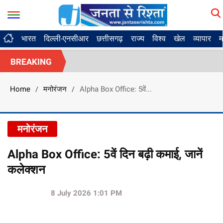
भारत
दिल्ली-एनसीआर
छत्तीसगढ़
राज्य
विश्व
खेल
व्यापार
म
BREAKING
Home
मनोरंजन
Alpha Box Office: 5वें...
/
/
मनोरंजन
Alpha Box Office: 5वें दिन बढ़ी कमाई, जानें
कलेक्शन
8 July 2026 1:01 PM