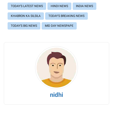
TODAY'S LATEST NEWS
HINDI NEWS
INDIA NEWS
KHABRON KA SILSILA
TODAY'S BREAKING NEWS
TODAY'S BIG NEWS
MID DAY NEWSPAPE
nidhi