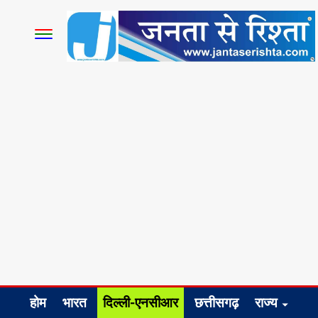
होम
भारत
दिल्ली-एनसीआर
छत्तीसगढ़
राज्य