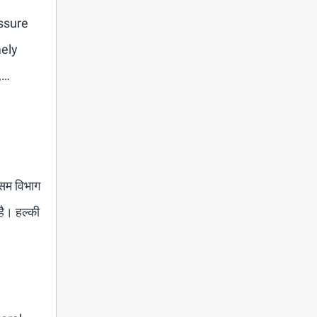
ssure
mely
,…
ौसम विभाग
है। हल्की