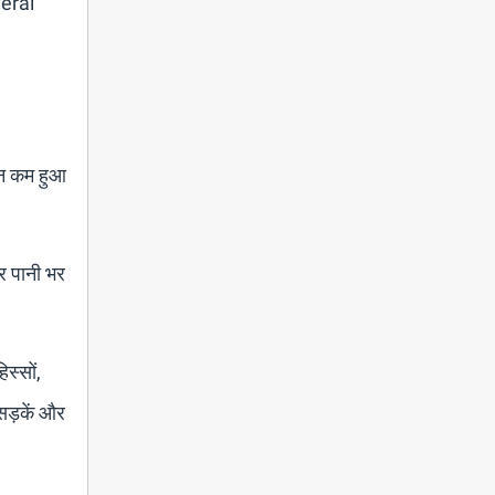
veral
मान कम हुआ
पर पानी भर
स्सों,
 सड़कें और