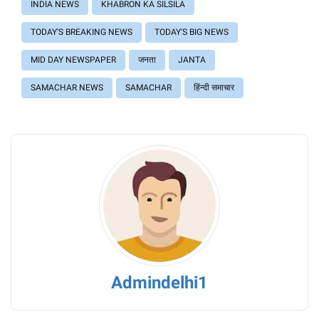
INDIA NEWS
KHABRON KA SILSILA
TODAY'S BREAKING NEWS
TODAY'S BIG NEWS
MID DAY NEWSPAPER
जनता
JANTA
SAMACHAR NEWS
SAMACHAR
हिंन्दी समाचार
Admindelhi1