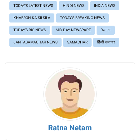
TODAY'S LATEST NEWS
HINDI NEWS
INDIA NEWS
KHABRON KA SILSILA
TODAY'S BREAKING NEWS
TODAY'S BIG NEWS
MID DAY NEWSPAPE
Rजनता
JANTASAMACHAR NEWS
SAMACHAR
हिंन्दी समाचार
Ratna Netam