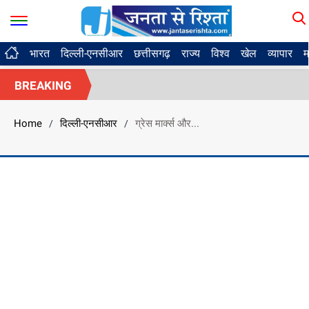
भारत
दिल्ली-एनसीआर
छत्तीसगढ़
राज्य
विश्व
खेल
व्यापार
म
BREAKING
Home
दिल्ली-एनसीआर
ग्रेस मार्क्स और...
/
/