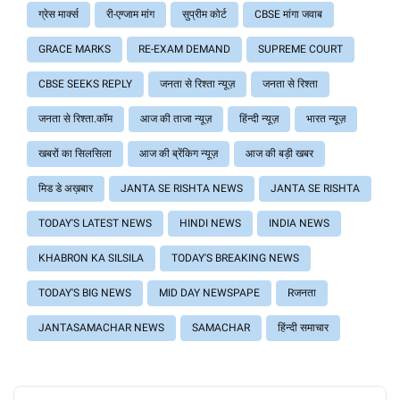
ग्रेस मार्क्स
री-एग्जाम मांग
सुप्रीम कोर्ट
CBSE मांगा जवाब
GRACE MARKS
RE-EXAM DEMAND
SUPREME COURT
CBSE SEEKS REPLY
जनता से रिश्ता न्यूज़
जनता से रिश्ता
जनता से रिश्ता.कॉम
आज की ताजा न्यूज़
हिंन्दी न्यूज़
भारत न्यूज़
खबरों का सिलसिला
आज की ब्रेंकिग न्यूज़
आज की बड़ी खबर
मिड डे अख़बार
JANTA SE RISHTA NEWS
JANTA SE RISHTA
TODAY'S LATEST NEWS
HINDI NEWS
INDIA NEWS
KHABRON KA SILSILA
TODAY'S BREAKING NEWS
TODAY'S BIG NEWS
MID DAY NEWSPAPE
Rजनता
JANTASAMACHAR NEWS
SAMACHAR
हिंन्दी समाचार