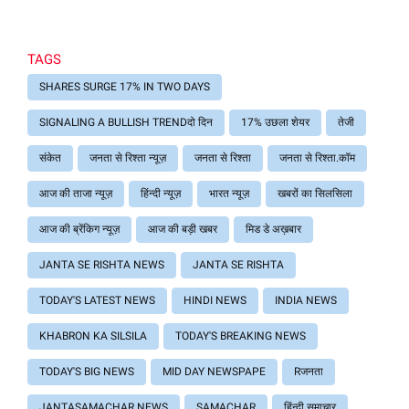
TAGS
SHARES SURGE 17% IN TWO DAYS
SIGNALING A BULLISH TRENDदो दिन
17% उछला शेयर
तेजी
संकेत
जनता से रिश्ता न्यूज़
जनता से रिश्ता
जनता से रिश्ता.कॉम
आज की ताजा न्यूज़
हिंन्दी न्यूज़
भारत न्यूज़
खबरों का सिलसिला
आज की ब्रेंकिग न्यूज़
आज की बड़ी खबर
मिड डे अख़बार
JANTA SE RISHTA NEWS
JANTA SE RISHTA
TODAY'S LATEST NEWS
HINDI NEWS
INDIA NEWS
KHABRON KA SILSILA
TODAY'S BREAKING NEWS
TODAY'S BIG NEWS
MID DAY NEWSPAPE
Rजनता
JANTASAMACHAR NEWS
SAMACHAR
हिंन्दी समाचार