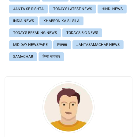
JANTA SE RISHTA
TODAY'S LATEST NEWS
HINDI NEWS
INDIA NEWS
KHABRON KA SILSILA
TODAY'S BREAKING NEWS
TODAY'S BIG NEWS
MID DAY NEWSPAPE
Rजनता
JANTASAMACHAR NEWS
SAMACHAR
हिंन्दी समाचार