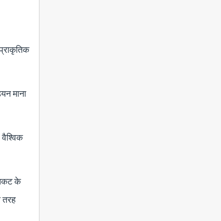
 प्राकृतिक
डियन माना
 वैश्विक
निकट के
ी तरह