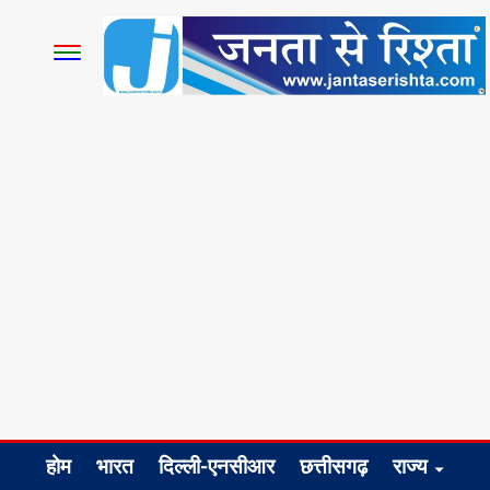
होम
भारत
दिल्ली-एनसीआर
छत्तीसगढ़
राज्य