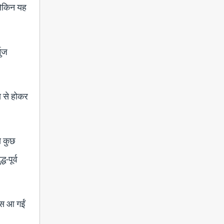
लेकिन यह
मुज
य से होकर
े कुछ
-पूर्व
ापस आ गईं