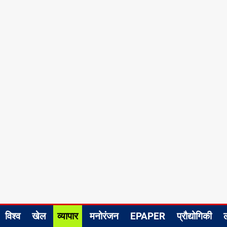
विश्व
खेल
व्यापार
मनोरंजन
EPAPER
प्रौद्योगिकी