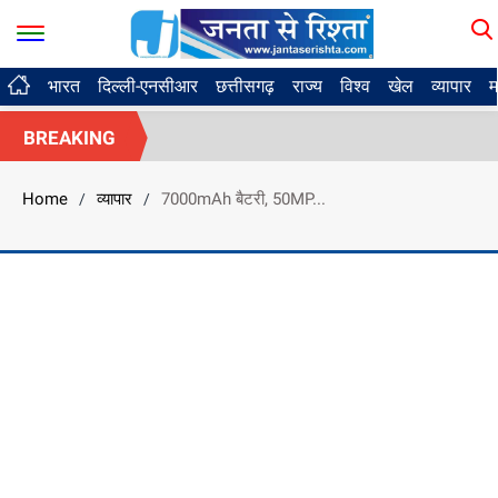
भारत
दिल्ली-एनसीआर
छत्तीसगढ़
राज्य
विश्व
खेल
व्यापार
म
BREAKING
Home
व्यापार
7000mAh बैटरी, 50MP...
/
/