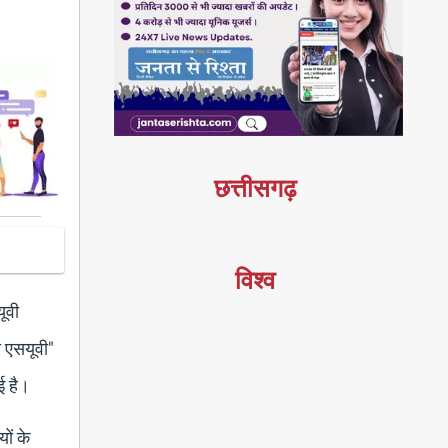
छत्तीसगढ़
विश्व
ूवी
ी एसयूवी"
ई है।
ों के