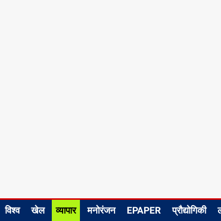
विश्व
खेल
व्यापार
मनोरंजन
EPAPER
प्रौद्योगिकी