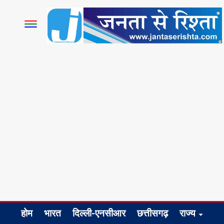
होम
भारत
दिल्ली-एनसीआर
छत्तीसगढ़
राज्य