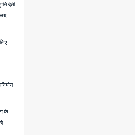
मति देती
यालय,
 लिए
निर्माण
ोग के
को