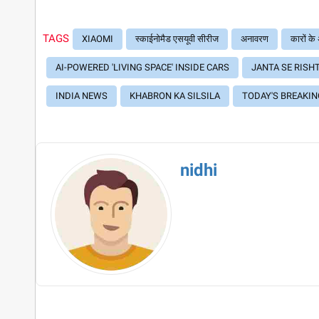
TAGS
XIAOMI
स्काईनोमैड एसयूवी सीरीज
अनावरण
कारों के 
AI-POWERED 'LIVING SPACE' INSIDE CARS
JANTA SE RISH
INDIA NEWS
KHABRON KA SILSILA
TODAY'S BREAKI
nidhi