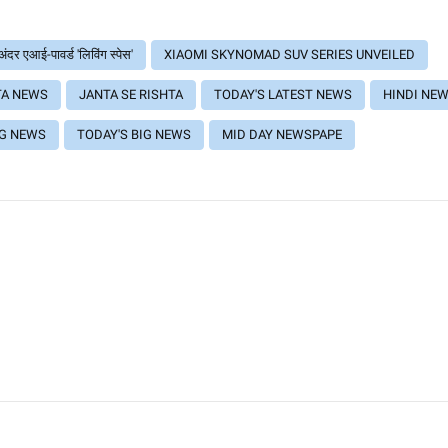
अंदर एआई-पावर्ड 'लिविंग स्पेस'
XIAOMI SKYNOMAD SUV SERIES UNVEILED
TA NEWS
JANTA SE RISHTA
TODAY'S LATEST NEWS
HINDI NE
NG NEWS
TODAY'S BIG NEWS
MID DAY NEWSPAPE