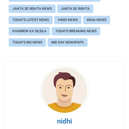
JANTA SE RISHTA NEWS
JANTA SE RISHTA
TODAY'S LATEST NEWS
HINDI NEWS
INDIA NEWS
KHABRON KA SILSILA
TODAY'S BREAKING NEWS
TODAY'S BIG NEWS
MID DAY NEWSPAPE
nidhi