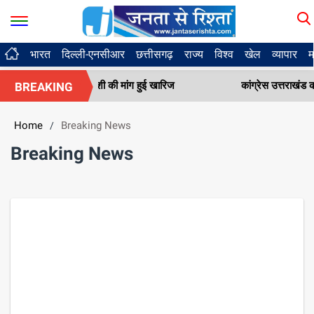
भारत
दिल्ली-एनसीआर
छत्तीसगढ़
राज्य
विश्व
खेल
व्यापार
म
ऑनलाइन पेशी की मांग हुई खारिज
कांग्रेस उत्तराखंड को मिली नई टीम, न
BREAKING
Home
Breaking News
/
Breaking News