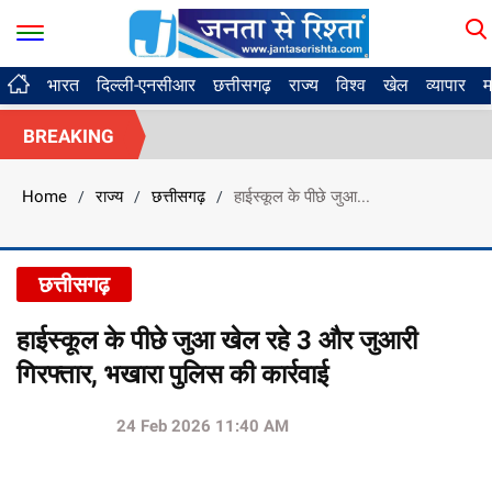
भारत
दिल्ली-एनसीआर
छत्तीसगढ़
राज्य
विश्व
खेल
व्यापार
म
BREAKING
Home
राज्य
छत्तीसगढ़
हाईस्कूल के पीछे जुआ...
/
/
/
छत्तीसगढ़
हाईस्कूल के पीछे जुआ खेल रहे 3 और जुआरी
गिरफ्तार, भखारा पुलिस की कार्रवाई
24 Feb 2026 11:40 AM