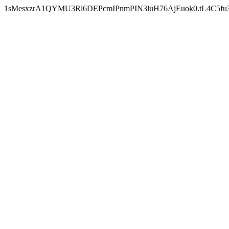
1sMesxzrA1QYMU3Rl6DEPcmIPnmPIN3luH76AjEuok0.tL4C5fu